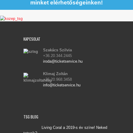
minket elérhetőségeinken!
KAPCSOLAT
Szakács Szilvia
+36.20.344.2445
iroda@ticketservice.hu
Klimaj Zoltán
+36.20.968.3458
info@ticketservice.hu
TSG BLOG
Living Coral a 2019-s év színe! Neked