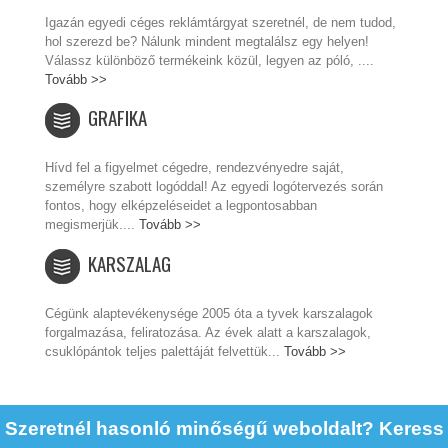
Igazán egyedi céges reklámtárgyat szeretnél, de nem tudod,
hol szerezd be? Nálunk mindent megtalálsz egy helyen!
Válassz különböző termékeink közül, legyen az póló, ....
Tovább >>
GRAFIKA
Hívd fel a figyelmet cégedre, rendezvényedre saját,
személyre szabott logóddal! Az egyedi logótervezés során
fontos, hogy elképzeléseidet a legpontosabban
megismerjük....
Tovább >>
KARSZALAG
Cégünk alaptevékenysége 2005 óta a tyvek karszalagok
forgalmazása, feliratozása. Az évek alatt a karszalagok,
csuklópántok teljes palettáját felvettük...
Tovább >>
Szeretnél hasonló minőségű weboldalt? Keress