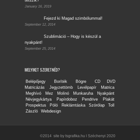
tetszik?
January 16, 2019
Fejezd ki Magad szimbólummal!
September 12, 2014
Szublimáció – Hogy is készül a
nyakpánt!
September 25, 2014
MELYIKET SZERETNÉD?
Belépőjegy
Boríték
Bögre
CD DVD
Matricázás
Jegyzettömb
Levélpapír
Matrica
Meghívó
Mez
Molinó
Munkaruha
Nyakpánt
Névjegykártya
Papírdoboz
Pendrive
Plakát
Prospektus
Póló
Reklámtáska
Szórólap
Toll
Zászló
Webdesign
©2014 site by tsgrafika.hu
l
Széchenyi 2020