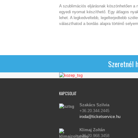
A szublimációs eljárásnak köszönhetően a ny
egyedi nyomat készíthető. Egy átlagos ny
lehet. A legkedveltebb, legelterjedtebb sz
választhatod a bordás alapra történő selyem
Szeretnél 
KAPCSOLAT
Szakács Szilvia
+36.20.344.2445
iroda@ticketservice.hu
Klimaj Zoltán
+36.20.968.3458