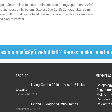
akpántok teljes felületén, mindkét oldalán ragyogó, élénk színű,
akpánt hossza kb. 90 cm. Szélessége 10-15-20 vagy akár 25 mm
élesség: 20 mm. Anyaga lehet: selyem szatén, bordás szatén vagy
szalag felvarrást.
hasonló minőségű weboldalt? Keress minket elérhet
TSG BLOG
MELYIKET S
Living Coral a 2019-s év színe! Neked
Belépőjeg
tetszik?
Jegyzett
Molinó
January 16, 2019
Papírdobo
Fejezd ki Magad szimbólummal!
Reklámtá
September 12, 2014