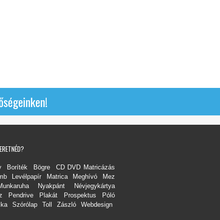
őségeinken!
ZERETNÉD?
y
Boríték
Bögre
CD DVD Matricázás
ömb
Levélpapír
Matrica
Meghívó
Mez
Munkaruha
Nyakpánt
Névjegykártya
z
Pendrive
Plakát
Prospektus
Póló
ska
Szórólap
Toll
Zászló
Webdesign