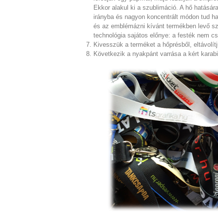
Ekkor alakul ki a szublimáció. A hő hatásár
irányba és nagyon koncentrált módon tud ha
és az emblémázni kívánt termékben levő sz
technológia sajátos előnye: a festék nem cs
Kivesszük a terméket a hőprésből, eltávolítj
Következik a nyakpánt varrása a kért karabi