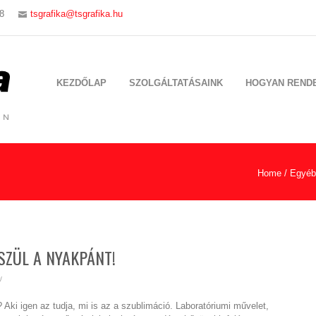
8
tsgrafika@tsgrafika.hu
KEZDŐLAP
SZOLGÁLTATÁSAINK
HOGYAN REND
Home
/
Egyéb
SZÜL A NYAKPÁNT!
/
ki igen az tudja, mi is az a szublimáció. Laboratóriumi művelet,