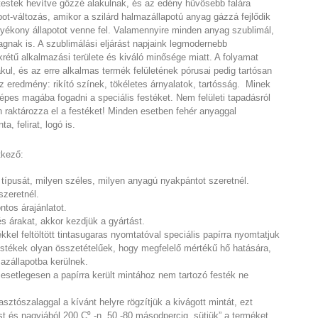
nó testek hevítve gőzzé alakulnak, és az edény hűvösebb falára
ot-változás, amikor a szilárd halmazállapotú anyag gázzá fejlődik
lyékony állapotot venne fel. Valamennyire minden anyag szublimál,
yagnak is. A szublimálási eljárást napjaink legmodernebb
rétű alkalmazási területe és kiváló minősége miatt. A folyamat
kul, és az erre alkalmas termék felületének pórusai pedig tartósan
z eredmény: rikító színek, tökéletes árnyalatok, tartósság. Minek
pes magába fogadni a speciális festéket. Nem felületi tapadásról
raktározza el a festéket! Minden esetben fehér anyaggal
a, felirat, logó is.
tkező:
típusát, milyen széles, milyen anyagú nyakpántot szeretnél.
szeretnél.
ntos árajánlatot.
és árakat, akkor kezdjük a gyártást.
kel feltöltött tintasugaras nyomtatóval speciális papírra nyomtatjuk
estékek olyan összetételűek, hogy megfelelő mértékű hő hatására,
azállapotba kerülnek.
esetlegesen a papírra került mintához nem tartozó festék ne
sztószalaggal a kívánt helyre rögzítjük a kivágott mintát, ezt
ést és nagyjából 200 C⁰ -n, 50 -80 másodpercig „sütjük” a terméket.