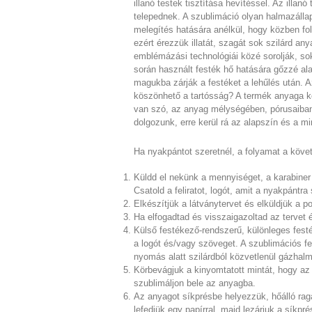
illanó testek tisztítása hevítéssel. Az illa
telepednek. A szublimáció olyan halmazállap
melegítés hatására anélkül, hogy közben fo
ezért érezzük illatát, szagát sok szilárd an
emblémázási technológiái közé sorolják, sok
során használt festék hő hatására gőzzé ala
magukba zárják a festéket a lehűlés után. A
köszönhető a tartósság? A termék anyaga ké
van szó, az anyag mélységében, pórusaiban 
dolgozunk, erre kerül rá az alapszín és a mint
Ha nyakpántot szeretnél, a folyamat a köve
Küldd el nekünk a mennyiséget, a karabiner 
Csatold a feliratot, logót, amit a nyakpántra 
Elkészítjük a látványtervet és elküldjük a po
Ha elfogadtad és visszaigazoltad az tervet 
Külső festékező-rendszerű, különleges festék
a logót és/vagy szöveget. A szublimációs f
nyomás alatt szilárdból közvetlenül gázhalm
Körbevágjuk a kinyomtatott mintát, hogy az 
szublimáljon bele az anyagba.
Az anyagot síkprésbe helyezzük, hőálló raga
lefedjük egy papírral, majd lezárjuk a síkpr