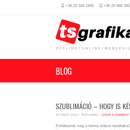
+36.20.344.2445
+36.20.968.345
BLOG
SZUBLIMÁCIÓ – HOGY IS KÉ
25 SZEPT 2014 /
ÍRTA ADMIN /
LEAVE A COMMENT
Emlékeztek még a kémia órákon tanultakra? A