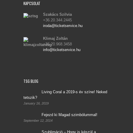
KAPCSOLAT
Szakács Szilvia
+36.20.344.2445
iroda@ticketservice.hu
Klimaj Zoltán
+36.20.968.3458
info@ticketservice.hu
TSG BLOG
Living Coral a 2019-s év színe! Neked
tetszik?
January 16, 2019
Fejezd ki Magad szimbólummal!
September 12, 2014
Szublimáció – Hogy is készül a