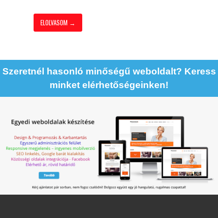
ELOLVASOM →
Szeretnél hasonló minőségű weboldalt? Keress
minket elérhetőségeinken!