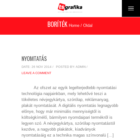
BORÍTÉK
Home
/
Oldal
NYOMTATÁS
DATE: 26 NOV 2014 /
POSTED BY: ADMIN /
LEAVE A COMMENT
Az ofszet az egyik legelterjedtebb nyomtatási
technológia napjainkban, mely lehetővé teszi a
tökéletes névjegykártya, szórólap, reklámanyag,
plakát nyomtatását. A digitális nyomtatás legnagyobb
előnye, hogy már minimális mennyiségtől is
költségkímélő, bármilyen nyomdaipari termékről is
legyen szó. A névjegykártya, szórólap nyomtatástól
kezdve, a nagyobb plakátok, kiadványok
nyomtatásáig ez a technika magas színvonalú […]