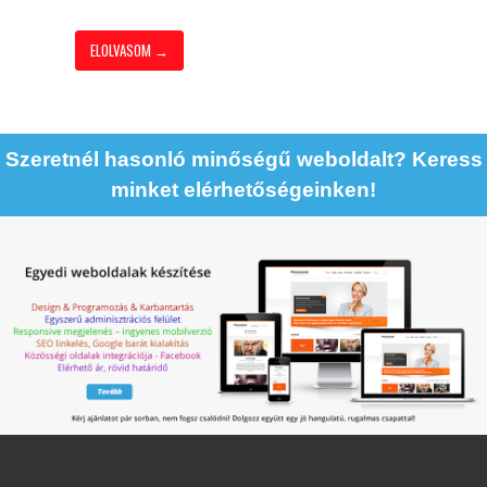
ELOLVASOM →
Szeretnél hasonló minőségű weboldalt? Keress
minket elérhetőségeinken!