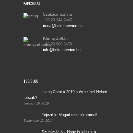
KAPCSOLAT
Szakács Szilvia
+36.20.344.2445
iroda@ticketservice.hu
Klimaj Zoltán
+36.20.968.3458
info@ticketservice.hu
TSG BLOG
Living Coral a 2019-s év színe! Neked
tetszik?
January 16, 2019
Fejezd ki Magad szimbólummal!
September 12, 2014
Szublimáció – Hogy is készül a