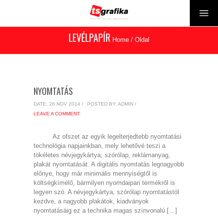
LEVÉLPAPÍR
Home
/
Oldal
NYOMTATÁS
DATE: 26 NOV 2014 /
POSTED BY: ADMIN /
LEAVE A COMMENT
Az ofszet az egyik legelterjedtebb nyomtatási
technológia napjainkban, mely lehetővé teszi a
tökéletes névjegykártya, szórólap, reklámanyag,
plakát nyomtatását. A digitális nyomtatás legnagyobb
előnye, hogy már minimális mennyiségtől is
költségkímélő, bármilyen nyomdaipari termékről is
legyen szó. A névjegykártya, szórólap nyomtatástól
kezdve, a nagyobb plakátok, kiadványok
nyomtatásáig ez a technika magas színvonalú […]