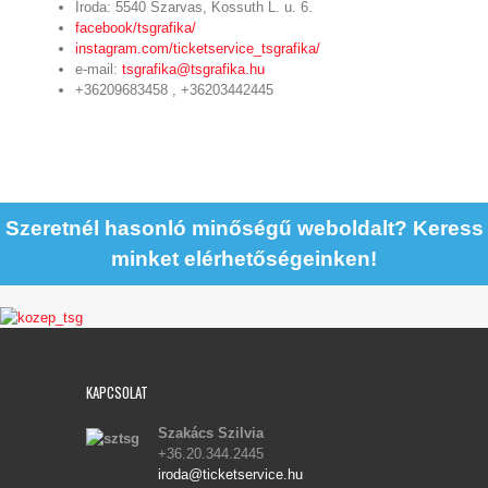
Iroda: 5540 Szarvas, Kossuth L. u. 6.
facebook/tsgrafika/
instagram.com/ticketservice_tsgrafika/
e-mail:
tsgrafika@tsgrafika.hu
+36209683458 , +36203442445
Szeretnél hasonló minőségű weboldalt? Keress
minket elérhetőségeinken!
KAPCSOLAT
Szakács Szilvia
+36.20.344.2445
iroda@ticketservice.hu