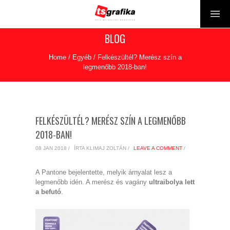
BLOG
Home
/
Egyéb
/
Felkészültél? Merész szín a
legmenőbb 2018-ban!
FELKÉSZÜLTÉL? MERÉSZ SZÍN A LEGMENŐBB
2018-BAN!
08 JAN 2018 /
ÍRTA KLIMAJ ZOLTÁN /
LEAVE A COMMENT
/
A Pantone bejelentette, melyik árnyalat lesz a
legmenőbb idén. A merész és vagány
ultraibolya lett
a befutó
.