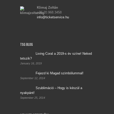
Klimaj Zoltán
+36.20.968.3458
info@ticketservice.hu
TSG BLOG
Living Coral a 2019-s év színe! Neked
tetszik?
January 16, 2019
Fejezd ki Magad szimbólummal!
September 12, 2014
Szublimáció – Hogy is készül a
nyakpánt!
September 25, 2014