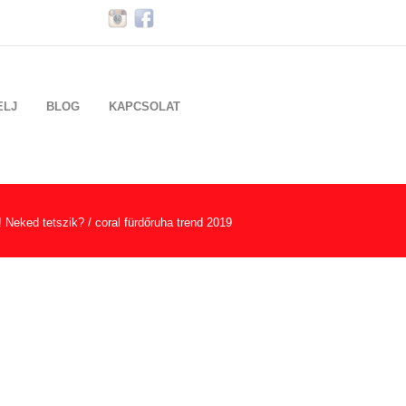
ELJ
BLOG
KAPCSOLAT
! Neked tetszik?
/
coral fürdőruha trend 2019