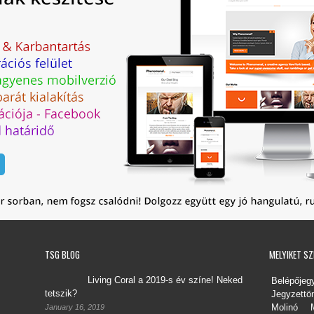
TSG BLOG
MELYIKET S
Living Coral a 2019-s év színe! Neked
Belépőjeg
tetszik?
Jegyzett
Molinó
January 16, 2019