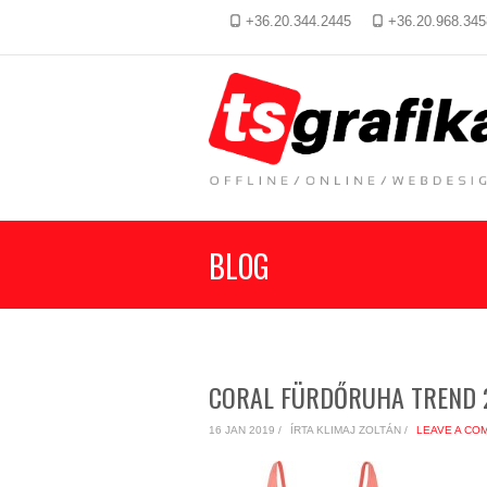
+36.20.344.2445
+36.20.968.345
BLOG
CORAL FÜRDŐRUHA TREND 
16 JAN 2019 /
ÍRTA KLIMAJ ZOLTÁN /
LEAVE A CO