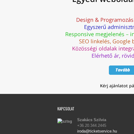
KAPCSOLAT
Szakács Szilvia
+36.20.344.2445
iroda@ticketservice.hu