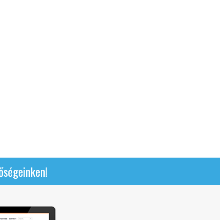
őségeinken!