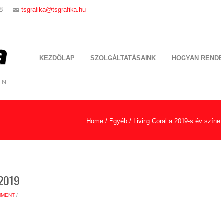
8
tsgrafika@tsgrafika.hu
KEZDŐLAP
SZOLGÁLTATÁSAINK
HOGYAN REND
Home
/
Egyéb
/
Living Coral a 2019-s év színe
2019
MMENT
/