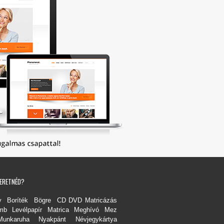
ZERETNÉD?
y
Boríték
Bögre
CD DVD Matricázás
ömb
Levélpapír
Matrica
Meghívó
Mez
Munkaruha
Nyakpánt
Névjegykártya